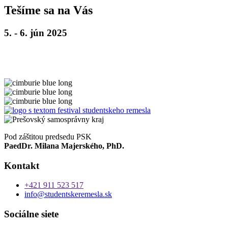
Tešíme sa na Vás
5. - 6. jún 2025
Dní
Hodín
Minút
Pod záštitou predsedu PSK
PaedDr. Milana Majerského, PhD.
Kontakt
+421 911 523 517
info@studentskeremesla.sk
Sociálne siete