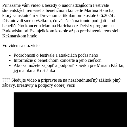
Prinášame vám video z besedy o nadchádzajúcom Festivale
študentských remesiel a benefičnom koncerte Martina Haricha,
ktorý sa uskutoční v Drevenom artikulárnom kostole 6.6.2024 .
Diskutovali sme o všetkom, čo vás čaká na tomto podujatí – od
benefičného koncertu Martina Haricha cez Detský program na
Parkovisku pri Evanjelickom kostole až po predstavenie remesiel na
Kežmarskom hrade
Vo videu sa dozviete:
Podrobnosti o festivale a atrakciách počas neho
Informácie o benefičnom koncerte a jeho cieľoch
Ako sa môžete zapojiť a podporiť zbierku pre Miriam Klárku,
jej mamku a Kristiánka
???? Sledujte video a pripravte sa na nezabudnuteľný zážitok plný
zábavy, kreativity a podpory dobrej veci!