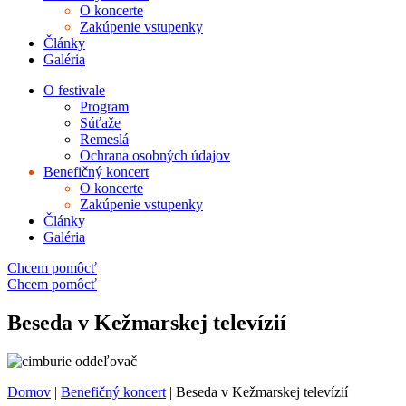
O koncerte
Zakúpenie vstupenky
Články
Galéria
O festivale
Program
Súťaže
Remeslá
Ochrana osobných údajov
Benefičný koncert
O koncerte
Zakúpenie vstupenky
Články
Galéria
Chcem pomôcť
Chcem pomôcť
Beseda v Kežmarskej televízií
Domov
|
Benefičný koncert
|
Beseda v Kežmarskej televízií