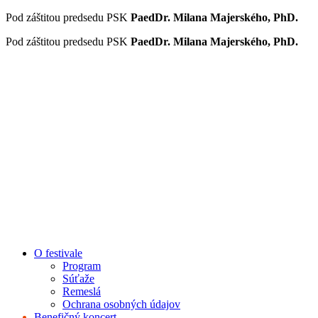
Preskočiť
Pod záštitou predsedu PSK
PaedDr. Milana Majerského, PhD.
na
Pod záštitou predsedu PSK
PaedDr. Milana Majerského, PhD.
obsah
O festivale
Program
Súťaže
Remeslá
Ochrana osobných údajov
Benefičný koncert