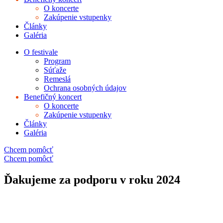
O koncerte
Zakúpenie vstupenky
Články
Galéria
O festivale
Program
Súťaže
Remeslá
Ochrana osobných údajov
Benefičný koncert
O koncerte
Zakúpenie vstupenky
Články
Galéria
Chcem pomôcť
Chcem pomôcť
Ďakujeme za podporu v roku 2024